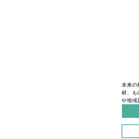
未来の
材、も
や地域