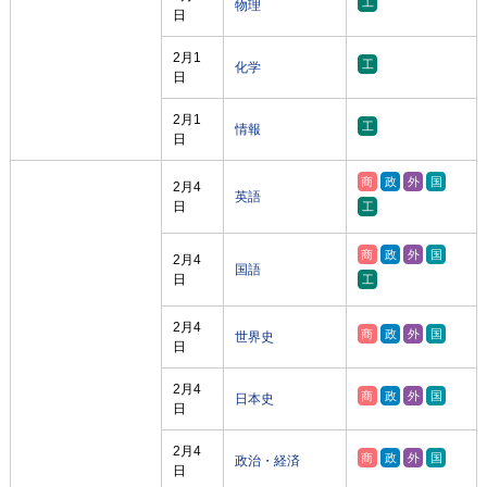
物理
日
2月1
化学
日
2月1
情報
日
2月4
英語
日
2月4
国語
日
2月4
世界史
日
2月4
日本史
日
2月4
政治・経済
日