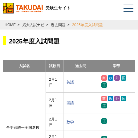
受験生サイト
HOME
>
拓大入試ナビ
>
過去問題
>
2025年度入試問題
2025年度入試問題
入試名
試験日
過去問
学部
2月1
英語
日
2月1
国語
日
2月1
数学
日
全学部統一全国選抜
2月1