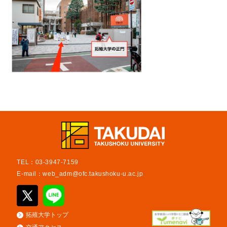
TEL：03-3947-7159
E-mail：
web_adm@ofc.takushoku-u.ac.jp
拓殖大学トップ