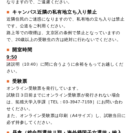
なりますので、ご遠慮ください。
キャンパス近隣の私有地立ち入り禁止
近隣住民のご迷惑になりますので、私有地の立ち入りは禁止
です。公道をご利用ください。
路上等での喫煙は、文京区の条例で禁止となっていますの
で、20歳以上の受験生の方は絶対に行わないでください。
開室時間
9:50
諸説明（10:40）に間に合うように余裕をもってお越しくだ
さい。
受験票
オンライン受験票を発行しています。
試験日３日前までにオンライン受験票が発行されない場合
は、拓殖大学入学課［TEL：03-3947-7159］にお問い合わ
せください。
また、オンライン受験票は印刷（A4サイズ）し、試験当日に
必ず持参してください。
昼食（総合型選抜Ⅱ期・海外帰国子女選抜・編入